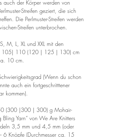
als auch der Körper werden von
muster-Streifen geziert, die sich
treffen. Die Perlmuster-Streifen werden
wischen-Streifen unterbrochen.
 S, M, L, XL und XXL mit den
| 105| 110 (120 | 125 | 130) cm
 ca. 10 cm.
r Schwierigkeitsgrad (Wenn du schon
nte auch ein fortgeschritttener
lar kommen).
50 (300 |300 | 300) g Mohair-
g Bling Yarn“ von We Are Knitters
adeln 3,5 mm und 4,5 mm (oder
 – 6 Knöpfe (Durchmesser ca. 15