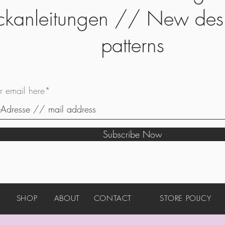
ickanleitungen // New des
patterns
ur email here*
Subscribe Now
SHOP
ABOUT
CONTACT
STORE POLICY