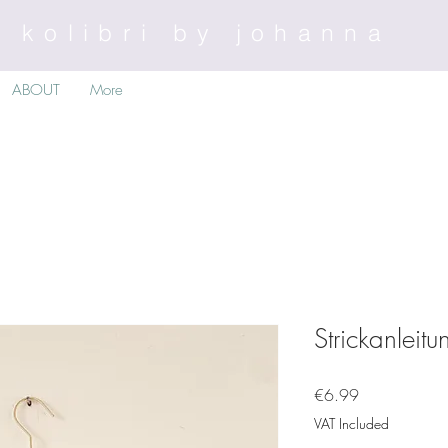
kolibri by johanna
ABOUT
More
Strickanleit
Price
€6.99
VAT Included