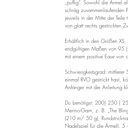
„puffig“. Sowohl die Ärmel 
schräg zusammenlaufenden Perl
jeweils in der Mitte der Teile 
von glatt rechts gestrickten Z
Erhältlich in den Größen XS,
endgültigen Maßen von 95 
mit einem positive Ease von
Schwierigkeitsgrad: mittlere
einmal RVO gestrickt hast, kön
Anfänger mit der Anleitung k
Du benötigst: 200| 250 | 2
Merino-Garn, z. B. „The Blin
(210 m/ 50 g), Rundstrickn
Nadelspiel für die Ärmel), 5