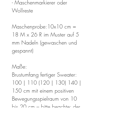
- Maschenmarkierer oder
Wollreste
Maschenprobe:10x10 cm =
18 M x 26 R im Muster auf 5
mm Nadeln (gewaschen und
gespannt)
Maße:
Brustumfang fertiger Sweater:
100 | 110 (120 | 130) 140 |
150 cm mit einem positiven
Bewegungsspielraum von 10
bis 20 cm – bitte beachte: der
Sweater wird nach dem
Waschen und Blocken deutlich
wachsen, sowohl in die Länge