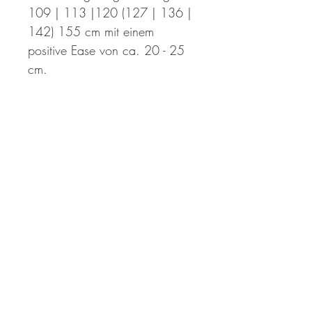
109 | 113 |120 (127 | 136 |
142) 155 cm mit einem
positive Ease von ca. 20 - 25
cm.
Länge:
46 | 48| 49 (53 | 56 | 59) 61
cm – die Länge kann individuell
angepasst werden.
Ärmellänge:
43| 44 | 46 (43 | 45 | 47) 49
cm (+ 8 cm Bündchen) –
Option für kürzere Ärmel ist
enthalten
Die Anleitung wird direkt nach
dem Kauf als PDF-Datei zum