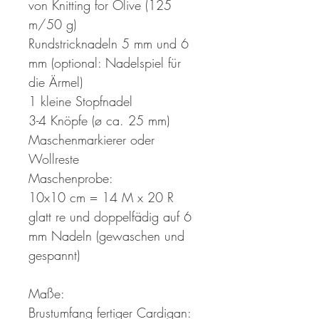
von Knitting for Olive (125
m/50 g)
Rundstricknadeln 5 mm und 6
mm (optional: Nadelspiel für
die Ärmel)
1 kleine Stopfnadel
3-4 Knöpfe (ø ca. 25 mm)
Maschenmarkierer oder
Wollreste
Maschenprobe:
10x10 cm = 14 M x 20 R
glatt re und doppelfädig auf 6
mm Nadeln (gewaschen und
gespannt)
Maße:
Brustumfang fertiger Cardigan: