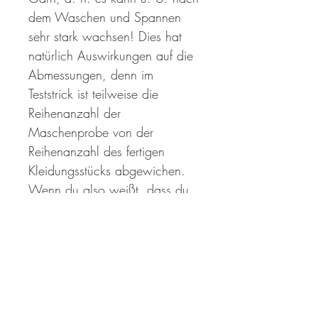
dem Waschen und Spannen
sehr stark wachsen! Dies hat
natürlich Auswirkungen auf die
Abmessungen, denn im
Teststrick ist teilweise die
Reihenanzahl der
Maschenprobe von der
Reihenanzahl des fertigen
Kleidungsstücks abgewichen.
Wenn du also weißt, dass du
eine eher lockere
Strickspannung hast (v. a. bei
linken Maschen!), empfehle ich
dir, den Wrap immer mal
wieder zu Waschen und zu
Spannen und während des